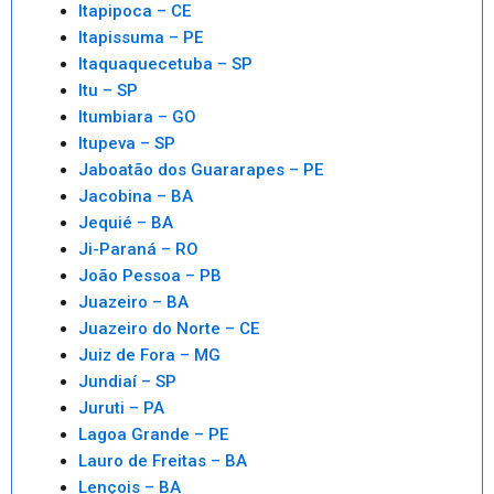
Itapipoca – CE
Itapissuma – PE
Itaquaquecetuba – SP
Itu – SP
Itumbiara – GO
Itupeva – SP
Jaboatão dos Guararapes – PE
Jacobina – BA
Jequié – BA
Ji-Paraná – RO
João Pessoa – PB
Juazeiro – BA
Juazeiro do Norte – CE
Juiz de Fora – MG
Jundiaí – SP
Juruti – PA
Lagoa Grande – PE
Lauro de Freitas – BA
Lençois – BA