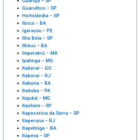
Guarujá – SP
Guarulhos – SP
Hortolândia – SP
Ibicuí – BA
Igarassu – PE
Ilha Bela – SP
Ilhéus – BA
Imperatriz – MA
Ipatinga – MG
Itaberaí – GO
Itaboraí – RJ
Itabuna – BA
Itaituba – PA
Itajubá – MG
Itanhém – SP
Itapecerica da Serra – SP
Itaperuna – RJ
Itapetinga – BA
Itapeva – SP