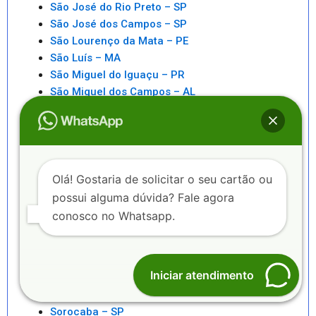
São José do Rio Preto – SP
São José dos Campos – SP
São Lourenço da Mata – PE
São Luís – MA
São Miguel do Iguaçu – PR
São Miguel dos Campos – AL
São Paulo – SP
São Pedro da Aldeia – RJ
São Sebastiao – SP
São Sebastião – AL
Saquarema – RJ
Olá! Gostaria de solicitar o seu cartão ou
Senhor do Bonfim – BA
possui alguma dúvida? Fale agora
Seropédica – RJ
conosco no Whatsapp.
Serra – ES
Serrinha – BA
Sete Lagoas – MG
Iniciar atendimento
Sinop – MT
Sobral – CE
Sorocaba – SP