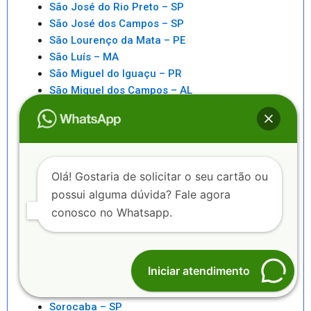
São José do Rio Preto – SP
São José dos Campos – SP
São Lourenço da Mata – PE
São Luís – MA
São Miguel do Iguaçu – PR
São Miguel dos Campos – AL
São Paulo – SP
São Pedro da Aldeia – RJ
São Sebastiao – SP
São Sebastião – AL
Saquarema – RJ
Olá! Gostaria de solicitar o seu cartão ou
Senhor do Bonfim – BA
possui alguma dúvida? Fale agora
Seropédica – RJ
conosco no Whatsapp.
Serra – ES
Serrinha – BA
Sete Lagoas – MG
Iniciar atendimento
Sinop – MT
Sobral – CE
Sorocaba – SP