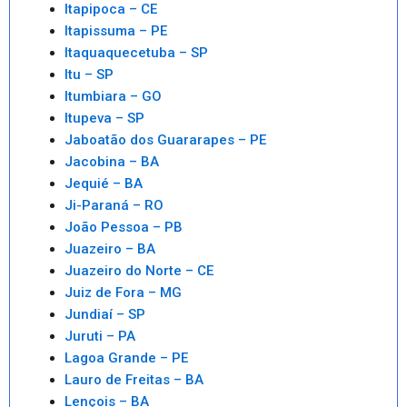
Itapipoca – CE
Itapissuma – PE
Itaquaquecetuba – SP
Itu – SP
Itumbiara – GO
Itupeva – SP
Jaboatão dos Guararapes – PE
Jacobina – BA
Jequié – BA
Ji-Paraná – RO
João Pessoa – PB
Juazeiro – BA
Juazeiro do Norte – CE
Juiz de Fora – MG
Jundiaí – SP
Juruti – PA
Lagoa Grande – PE
Lauro de Freitas – BA
Lençois – BA