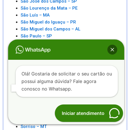
São José dos Campos – SP
São Lourenço da Mata – PE
São Luís – MA
São Miguel do Iguaçu – PR
São Miguel dos Campos – AL
São Paulo – SP
São Pedro da Aldeia – RJ
São Sebastiao – SP
São Sebastião – AL
Saquarema – RJ
Senhor do Bonfim – BA
Olá! Gostaria de solicitar o seu cartão ou
Seropédica – RJ
possui alguma dúvida? Fale agora
Serra – ES
conosco no Whatsapp.
Serrinha – BA
Sete Lagoas – MG
Sinop – MT
Sobral – CE
Iniciar atendimento
Sorocaba – SP
Sorriso – MT