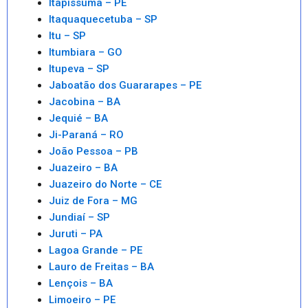
Itapissuma – PE
Itaquaquecetuba – SP
Itu – SP
Itumbiara – GO
Itupeva – SP
Jaboatão dos Guararapes – PE
Jacobina – BA
Jequié – BA
Ji-Paraná – RO
João Pessoa – PB
Juazeiro – BA
Juazeiro do Norte – CE
Juiz de Fora – MG
Jundiaí – SP
Juruti – PA
Lagoa Grande – PE
Lauro de Freitas – BA
Lençois – BA
Limoeiro – PE