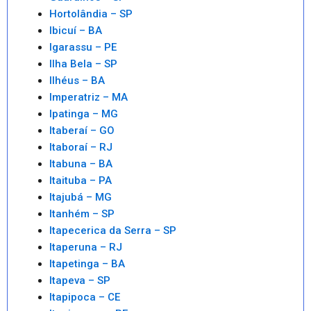
Hortolândia – SP
Ibicuí – BA
Igarassu – PE
Ilha Bela – SP
Ilhéus – BA
Imperatriz – MA
Ipatinga – MG
Itaberaí – GO
Itaboraí – RJ
Itabuna – BA
Itaituba – PA
Itajubá – MG
Itanhém – SP
Itapecerica da Serra – SP
Itaperuna – RJ
Itapetinga – BA
Itapeva – SP
Itapipoca – CE