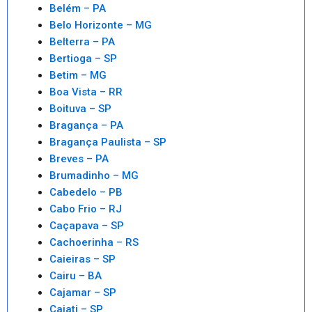
Belém – PA
Belo Horizonte – MG
Belterra – PA
Bertioga – SP
Betim – MG
Boa Vista – RR
Boituva – SP
Bragança – PA
Bragança Paulista – SP
Breves – PA
Brumadinho – MG
Cabedelo – PB
Cabo Frio – RJ
Caçapava – SP
Cachoerinha – RS
Caieiras – SP
Cairu – BA
Cajamar – SP
Cajati – SP