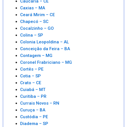
Caucaria – CE
Caxias – MA
Ceará Mirim – CE
Chapecó – SC
Cocalzinho – GO
Colina – SP
Colonia Leopoldina – AL
Conceição da Feira – BA
Contagem – MG
Coronel Frabriciano – MG
Cortês – PE
Cotia – SP
Crato – CE
Cuiabá – MT
Curitiba – PR
Currais Novos – RN
Curuça – BA
Custódia – PE
Diadema – SP