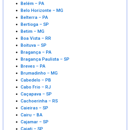
Belém – PA
Belo Horizonte – MG
Belterra – PA
Bertioga – SP
Betim – MG
Boa Vista – RR
Boituva – SP
Bragança – PA
Bragança Paulista – SP
Breves – PA
Brumadinho – MG
Cabedelo – PB
Cabo Frio – RJ
Caçapava – SP
Cachoerinha – RS
Caieiras – SP
Cairu – BA
Cajamar – SP
Cajati – SP