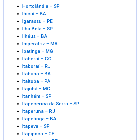
Hortolândia – SP
Ibicuí – BA
Igarassu – PE
Ilha Bela – SP
Ilhéus – BA
Imperatriz – MA
Ipatinga – MG
Itaberaí – GO
Itaboraí – RJ
Itabuna – BA
Itaituba – PA
Itajubá – MG
Itanhém – SP
Itapecerica da Serra – SP
Itaperuna – RJ
Itapetinga – BA
Itapeva – SP
Itapipoca – CE