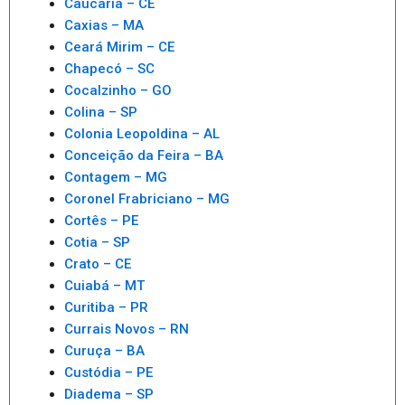
Caucaria – CE
Caxias – MA
Ceará Mirim – CE
Chapecó – SC
Cocalzinho – GO
Colina – SP
Colonia Leopoldina – AL
Conceição da Feira – BA
Contagem – MG
Coronel Frabriciano – MG
Cortês – PE
Cotia – SP
Crato – CE
Cuiabá – MT
Curitiba – PR
Currais Novos – RN
Curuça – BA
Custódia – PE
Diadema – SP