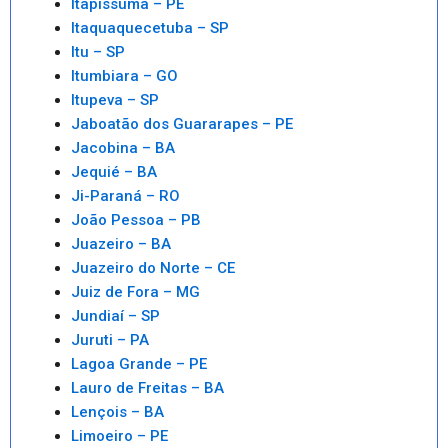
Itapissuma – PE
Itaquaquecetuba – SP
Itu – SP
Itumbiara – GO
Itupeva – SP
Jaboatão dos Guararapes – PE
Jacobina – BA
Jequié – BA
Ji-Paraná – RO
João Pessoa – PB
Juazeiro – BA
Juazeiro do Norte – CE
Juiz de Fora – MG
Jundiaí – SP
Juruti – PA
Lagoa Grande – PE
Lauro de Freitas – BA
Lençois – BA
Limoeiro – PE