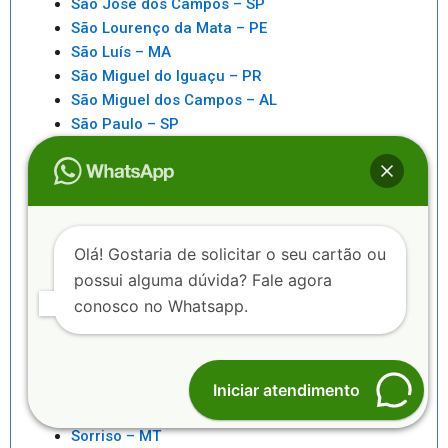
São José dos Campos – SP
São Lourenço da Mata – PE
São Luís – MA
São Miguel do Iguaçu – PR
São Miguel dos Campos – AL
São Paulo – SP
São Pedro da Aldeia – RJ
São Sebastiao – SP
São Sebastião – AL
Saquarema – RJ
Senhor do Bonfim – BA
Olá! Gostaria de solicitar o seu cartão ou
Seropédica – RJ
possui alguma dúvida? Fale agora
Serra – ES
conosco no Whatsapp.
Serrinha – BA
Sete Lagoas – MG
Sinop – MT
Sobral – CE
Iniciar atendimento
Sorocaba – SP
Sorriso – MT