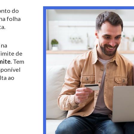
nto do
na folha
a.
 na
limite de
mite.
Tem
sponível
lta ao