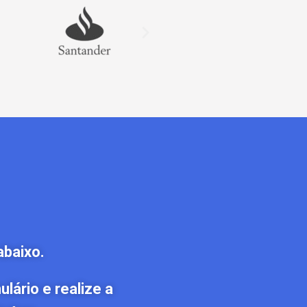
abaixo.
lário e realize a