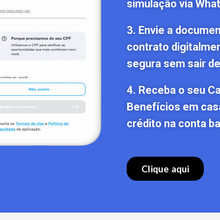
simulação via Wha
3. Envie a documen
contrato digitalme
segura sem sair de
4. Receba o seu C
Benefícios em cas
crédito na conta ba
Clique aqui