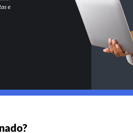
tas e
gnado?