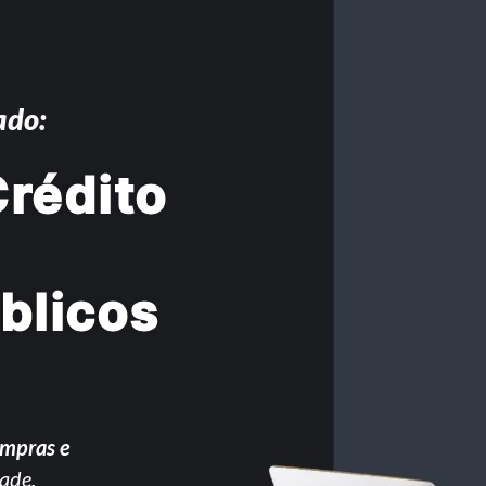
ado:
rédito
blicos
ompras e
ade.