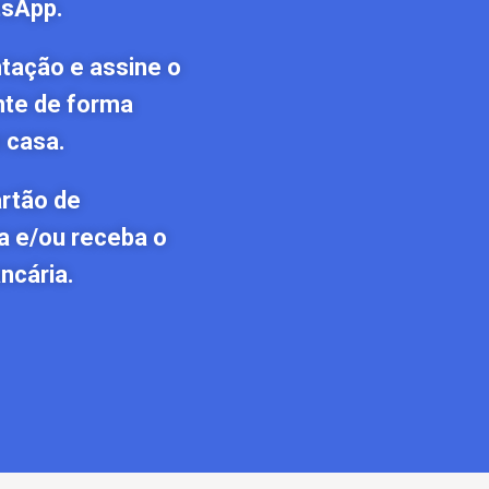
tsApp.
tação e assine o
nte de forma
 casa.
artão de
a e/ou receba o
ncária.