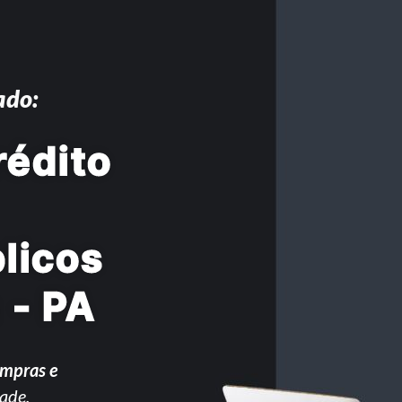
ado:
rédito
licos
 - PA
ompras e
ade.