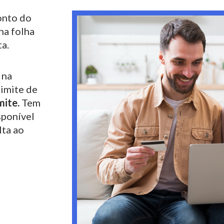
nto do
na folha
a.
 na
limite de
mite.
Tem
sponível
lta ao