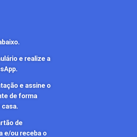
abaixo.
lário e realize a
tsApp.
tação e assine o
nte de forma
 casa.
artão de
a e/ou receba o