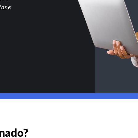
tas e
gnado?