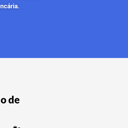
ncária.
io de