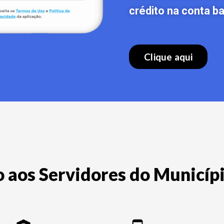
crédito na conta ba
Clique aqui
o aos Servidores do Municíp