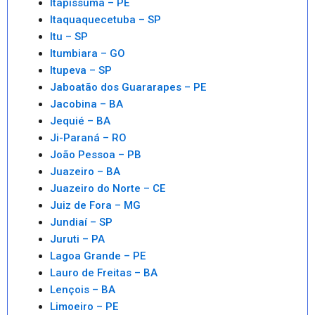
Itapissuma – PE
Itaquaquecetuba – SP
Itu – SP
Itumbiara – GO
Itupeva – SP
Jaboatão dos Guararapes – PE
Jacobina – BA
Jequié – BA
Ji-Paraná – RO
João Pessoa – PB
Juazeiro – BA
Juazeiro do Norte – CE
Juiz de Fora – MG
Jundiaí – SP
Juruti – PA
Lagoa Grande – PE
Lauro de Freitas – BA
Lençois – BA
Limoeiro – PE