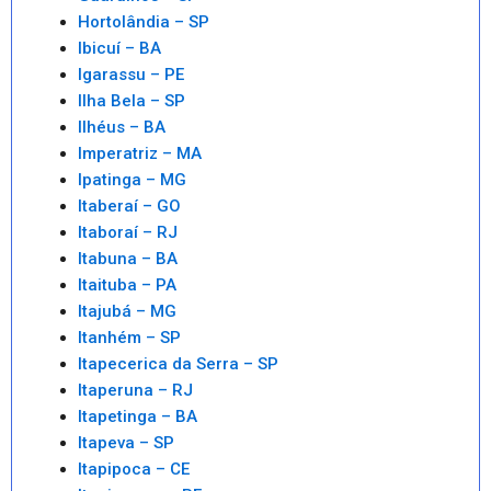
Hortolândia – SP
Ibicuí – BA
Igarassu – PE
Ilha Bela – SP
Ilhéus – BA
Imperatriz – MA
Ipatinga – MG
Itaberaí – GO
Itaboraí – RJ
Itabuna – BA
Itaituba – PA
Itajubá – MG
Itanhém – SP
Itapecerica da Serra – SP
Itaperuna – RJ
Itapetinga – BA
Itapeva – SP
Itapipoca – CE