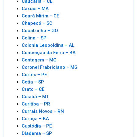
Caucaria – CE
Caxias – MA
Ceará Mirim – CE
Chapecó – SC
Cocalzinho – GO
Colina – SP
Colonia Leopoldina – AL
Conceição da Feira – BA
Contagem – MG
Coronel Frabriciano – MG
Cortês – PE
Cotia – SP
Crato – CE
Cuiabá – MT
Curitiba – PR
Currais Novos – RN
Curuça – BA
Custódia – PE
Diadema – SP