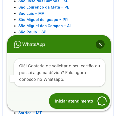
São José dos Campos – SP
São Lourenço da Mata – PE
São Luís – MA
São Miguel do Iguaçu – PR
São Miguel dos Campos – AL
São Paulo – SP
São Pedro da Aldeia – RJ
São Sebastiao – SP
São Sebastião – AL
Saquarema – RJ
Senhor do Bonfim – BA
Olá! Gostaria de solicitar o seu cartão ou
Seropédica – RJ
possui alguma dúvida? Fale agora
Serra – ES
conosco no Whatsapp.
Serrinha – BA
Sete Lagoas – MG
Sinop – MT
Sobral – CE
Iniciar atendimento
Sorocaba – SP
Sorriso – MT