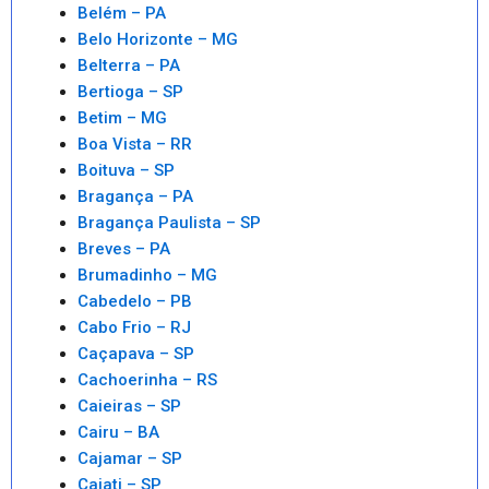
Belém – PA
Belo Horizonte – MG
Belterra – PA
Bertioga – SP
Betim – MG
Boa Vista – RR
Boituva – SP
Bragança – PA
Bragança Paulista – SP
Breves – PA
Brumadinho – MG
Cabedelo – PB
Cabo Frio – RJ
Caçapava – SP
Cachoerinha – RS
Caieiras – SP
Cairu – BA
Cajamar – SP
Cajati – SP