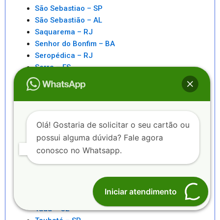
São Sebastiao – SP
São Sebastião – AL
Saquarema – RJ
Senhor do Bonfim – BA
Seropédica – RJ
Serra – ES
Serrinha – BA
Sete Lagoas – MG
Sinop – MT
Sobral – CE
Olá! Gostaria de solicitar o seu cartão ou
Sorocaba – SP
possui alguma dúvida? Fale agora
Sorriso – MT
Surubim – PE
conosco no Whatsapp.
Suzano – SP
Taboão da Serra – SP
Tangará da Serra – MT
Iniciar atendimento
Tatuí – SP
Tauá – CE