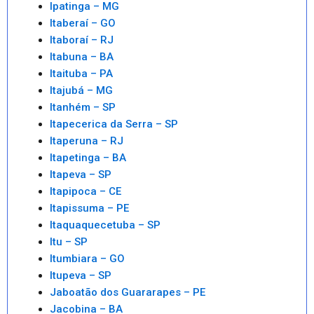
Ipatinga – MG
Itaberaí – GO
Itaboraí – RJ
Itabuna – BA
Itaituba – PA
Itajubá – MG
Itanhém – SP
Itapecerica da Serra – SP
Itaperuna – RJ
Itapetinga – BA
Itapeva – SP
Itapipoca – CE
Itapissuma – PE
Itaquaquecetuba – SP
Itu – SP
Itumbiara – GO
Itupeva – SP
Jaboatão dos Guararapes – PE
Jacobina – BA