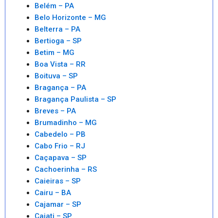
Belém – PA
Belo Horizonte – MG
Belterra – PA
Bertioga – SP
Betim – MG
Boa Vista – RR
Boituva – SP
Bragança – PA
Bragança Paulista – SP
Breves – PA
Brumadinho – MG
Cabedelo – PB
Cabo Frio – RJ
Caçapava – SP
Cachoerinha – RS
Caieiras – SP
Cairu – BA
Cajamar – SP
Cajati – SP