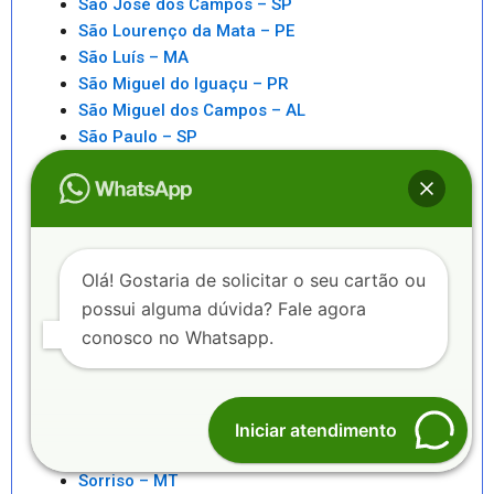
São José dos Campos – SP
São Lourenço da Mata – PE
São Luís – MA
São Miguel do Iguaçu – PR
São Miguel dos Campos – AL
São Paulo – SP
São Pedro da Aldeia – RJ
São Sebastiao – SP
São Sebastião – AL
Saquarema – RJ
Senhor do Bonfim – BA
Olá! Gostaria de solicitar o seu cartão ou
Seropédica – RJ
possui alguma dúvida? Fale agora
Serra – ES
conosco no Whatsapp.
Serrinha – BA
Sete Lagoas – MG
Sinop – MT
Sobral – CE
Iniciar atendimento
Sorocaba – SP
Sorriso – MT