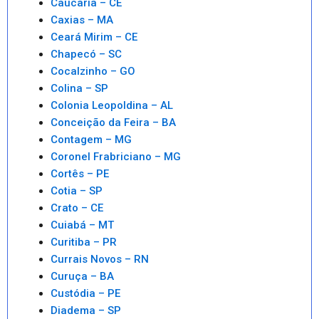
Caucaria – CE
Caxias – MA
Ceará Mirim – CE
Chapecó – SC
Cocalzinho – GO
Colina – SP
Colonia Leopoldina – AL
Conceição da Feira – BA
Contagem – MG
Coronel Frabriciano – MG
Cortês – PE
Cotia – SP
Crato – CE
Cuiabá – MT
Curitiba – PR
Currais Novos – RN
Curuça – BA
Custódia – PE
Diadema – SP