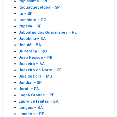
Itapissuma – PE
Itaquaquecetuba – SP
Itu – SP
Itumbiara – GO
Itupeva – SP
Jaboatão dos Guararapes – PE
Jacobina – BA
Jequié – BA
Ji-Paraná – RO
João Pessoa – PB
Juazeiro – BA
Juazeiro do Norte – CE
Juiz de Fora – MG
Jundiaí – SP
Juruti – PA
Lagoa Grande – PE
Lauro de Freitas – BA
Lençois – BA
Limoeiro – PE