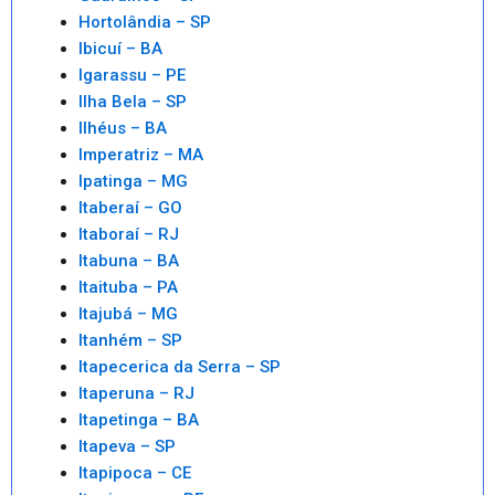
Hortolândia – SP
Ibicuí – BA
Igarassu – PE
Ilha Bela – SP
Ilhéus – BA
Imperatriz – MA
Ipatinga – MG
Itaberaí – GO
Itaboraí – RJ
Itabuna – BA
Itaituba – PA
Itajubá – MG
Itanhém – SP
Itapecerica da Serra – SP
Itaperuna – RJ
Itapetinga – BA
Itapeva – SP
Itapipoca – CE