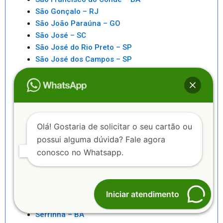
São Gonçalo – RJ
São João Paraúna – GO
São José – SC
São José do Rio Preto – SP
São José dos Campos – SP
São Lourenço da Mata – PE
São Luís – MA
São Miguel do Iguaçu – PR
São Miguel dos Campos – AL
São Paulo – SP
Olá! Gostaria de solicitar o seu cartão ou
São Pedro da Aldeia – RJ
possui alguma dúvida? Fale agora
São Sebastiao – SP
conosco no Whatsapp.
São Sebastião – AL
Saquarema – RJ
Senhor do Bonfim – BA
Seropédica – RJ
Iniciar atendimento
Serra – ES
Serrinha – BA