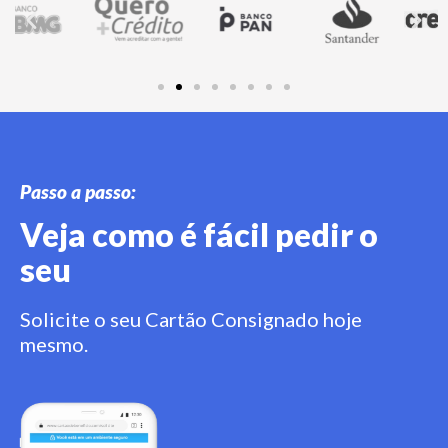
Passo a passo:
Veja como é fácil pedir o
seu
Solicite o seu Cartão Consignado hoje
mesmo.