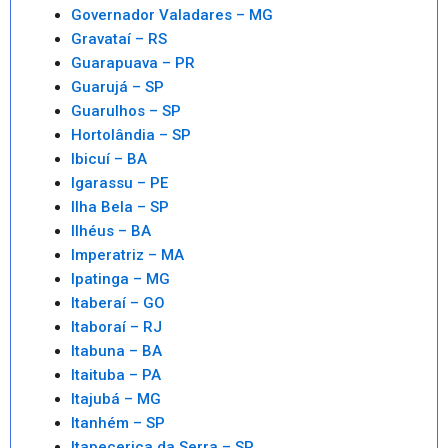
Governador Valadares – MG
Gravataí – RS
Guarapuava – PR
Guarujá – SP
Guarulhos – SP
Hortolândia – SP
Ibicuí – BA
Igarassu – PE
Ilha Bela – SP
Ilhéus – BA
Imperatriz – MA
Ipatinga – MG
Itaberaí – GO
Itaboraí – RJ
Itabuna – BA
Itaituba – PA
Itajubá – MG
Itanhém – SP
Itapecerica da Serra – SP