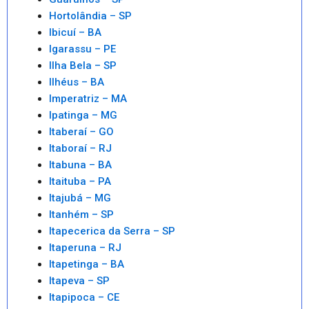
Hortolândia – SP
Ibicuí – BA
Igarassu – PE
Ilha Bela – SP
Ilhéus – BA
Imperatriz – MA
Ipatinga – MG
Itaberaí – GO
Itaboraí – RJ
Itabuna – BA
Itaituba – PA
Itajubá – MG
Itanhém – SP
Itapecerica da Serra – SP
Itaperuna – RJ
Itapetinga – BA
Itapeva – SP
Itapipoca – CE