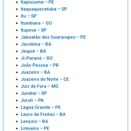
Itapissuma – PE
Itaquaquecetuba – SP
Itu – SP
Itumbiara – GO
Itupeva – SP
Jaboatão dos Guararapes – PE
Jacobina – BA
Jequié – BA
Ji-Paraná – RO
João Pessoa – PB
Juazeiro – BA
Juazeiro do Norte – CE
Juiz de Fora – MG
Jundiaí – SP
Juruti – PA
Lagoa Grande – PE
Lauro de Freitas – BA
Lençois – BA
Limoeiro – PE