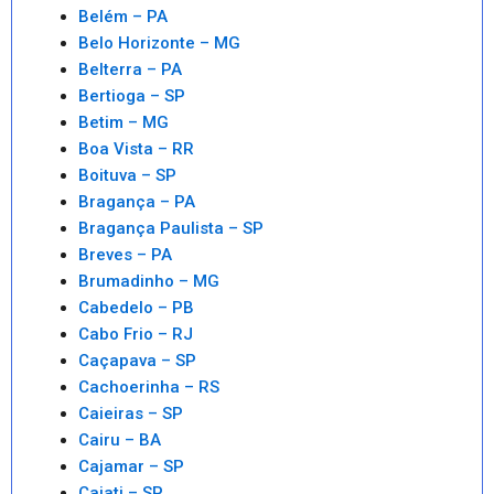
Belém – PA
Belo Horizonte – MG
Belterra – PA
Bertioga – SP
Betim – MG
Boa Vista – RR
Boituva – SP
Bragança – PA
Bragança Paulista – SP
Breves – PA
Brumadinho – MG
Cabedelo – PB
Cabo Frio – RJ
Caçapava – SP
Cachoerinha – RS
Caieiras – SP
Cairu – BA
Cajamar – SP
Cajati – SP