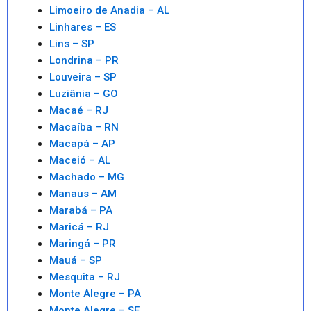
Limoeiro de Anadia – AL
Linhares – ES
Lins – SP
Londrina – PR
Louveira – SP
Luziânia – GO
Macaé – RJ
Macaíba – RN
Macapá – AP
Maceió – AL
Machado – MG
Manaus – AM
Marabá – PA
Maricá – RJ
Maringá – PR
Mauá – SP
Mesquita – RJ
Monte Alegre – PA
Monte Alegre – SE