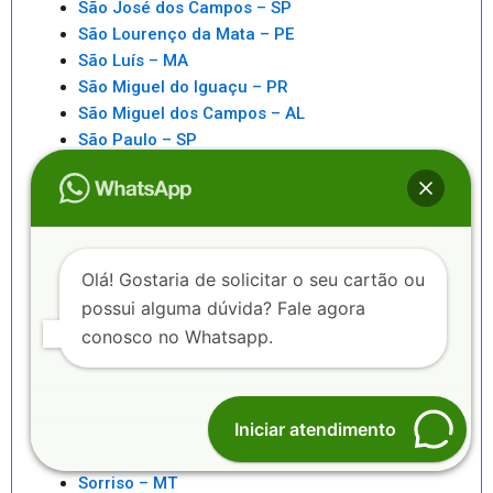
São José dos Campos – SP
São Lourenço da Mata – PE
São Luís – MA
São Miguel do Iguaçu – PR
São Miguel dos Campos – AL
São Paulo – SP
São Pedro da Aldeia – RJ
São Sebastiao – SP
São Sebastião – AL
Saquarema – RJ
Senhor do Bonfim – BA
Olá! Gostaria de solicitar o seu cartão ou
Seropédica – RJ
possui alguma dúvida? Fale agora
Serra – ES
conosco no Whatsapp.
Serrinha – BA
Sete Lagoas – MG
Sinop – MT
Iniciar atendimento
Sobral – CE
Sorocaba – SP
Sorriso – MT