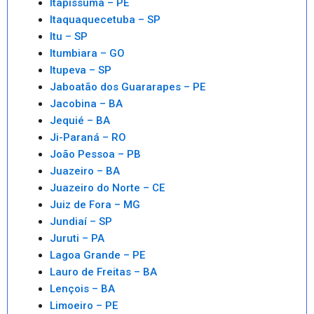
Itapissuma – PE
Itaquaquecetuba – SP
Itu – SP
Itumbiara – GO
Itupeva – SP
Jaboatão dos Guararapes – PE
Jacobina – BA
Jequié – BA
Ji-Paraná – RO
João Pessoa – PB
Juazeiro – BA
Juazeiro do Norte – CE
Juiz de Fora – MG
Jundiaí – SP
Juruti – PA
Lagoa Grande – PE
Lauro de Freitas – BA
Lençois – BA
Limoeiro – PE