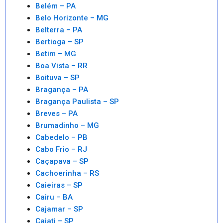
Belém – PA
Belo Horizonte – MG
Belterra – PA
Bertioga – SP
Betim – MG
Boa Vista – RR
Boituva – SP
Bragança – PA
Bragança Paulista – SP
Breves – PA
Brumadinho – MG
Cabedelo – PB
Cabo Frio – RJ
Caçapava – SP
Cachoerinha – RS
Caieiras – SP
Cairu – BA
Cajamar – SP
Cajati – SP