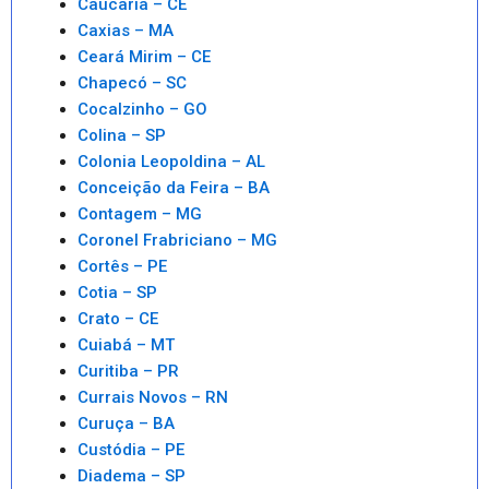
Caucaria – CE
Caxias – MA
Ceará Mirim – CE
Chapecó – SC
Cocalzinho – GO
Colina – SP
Colonia Leopoldina – AL
Conceição da Feira – BA
Contagem – MG
Coronel Frabriciano – MG
Cortês – PE
Cotia – SP
Crato – CE
Cuiabá – MT
Curitiba – PR
Currais Novos – RN
Curuça – BA
Custódia – PE
Diadema – SP