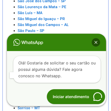
São José dos Campos – SP
São Lourenço da Mata – PE
São Luís – MA
São Miguel do Iguaçu – PR
São Miguel dos Campos – AL
São Paulo – SP
São Pedro da Aldeia – RJ
São Sebastiao – SP
São Sebastião – AL
Saquarema – RJ
Senhor do Bonfim – BA
Olá! Gostaria de solicitar o seu cartão ou
Seropédica – RJ
possui alguma dúvida? Fale agora
Serra – ES
conosco no Whatsapp.
Serrinha – BA
Sete Lagoas – MG
Sinop – MT
Sobral – CE
Iniciar atendimento
Sorocaba – SP
Sorriso – MT