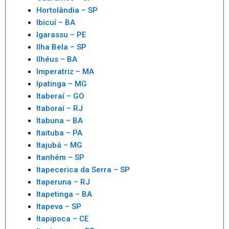
Hortolândia – SP
Ibicuí – BA
Igarassu – PE
Ilha Bela – SP
Ilhéus – BA
Imperatriz – MA
Ipatinga – MG
Itaberaí – GO
Itaboraí – RJ
Itabuna – BA
Itaituba – PA
Itajubá – MG
Itanhém – SP
Itapecerica da Serra – SP
Itaperuna – RJ
Itapetinga – BA
Itapeva – SP
Itapipoca – CE