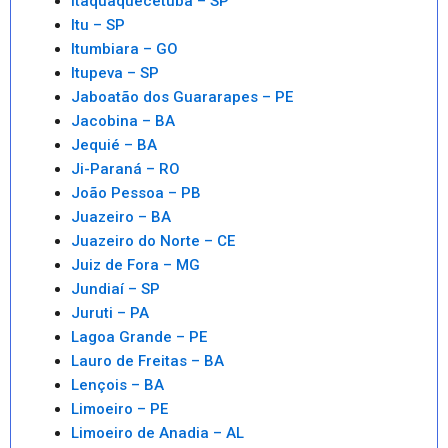
Itaquaquecetuba – SP
Itu – SP
Itumbiara – GO
Itupeva – SP
Jaboatão dos Guararapes – PE
Jacobina – BA
Jequié – BA
Ji-Paraná – RO
João Pessoa – PB
Juazeiro – BA
Juazeiro do Norte – CE
Juiz de Fora – MG
Jundiaí – SP
Juruti – PA
Lagoa Grande – PE
Lauro de Freitas – BA
Lençois – BA
Limoeiro – PE
Limoeiro de Anadia – AL