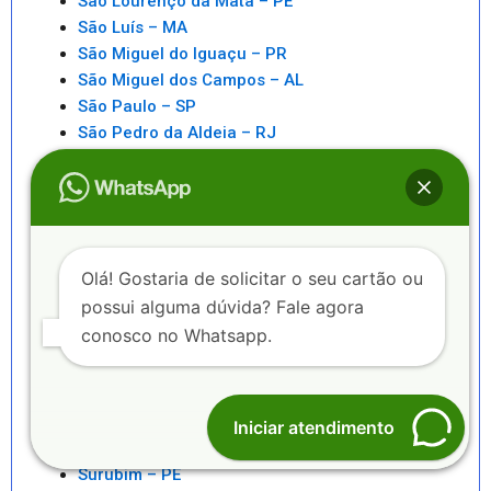
São Lourenço da Mata – PE
São Luís – MA
São Miguel do Iguaçu – PR
São Miguel dos Campos – AL
São Paulo – SP
São Pedro da Aldeia – RJ
São Sebastiao – SP
São Sebastião – AL
Saquarema – RJ
Senhor do Bonfim – BA
Seropédica – RJ
Olá! Gostaria de solicitar o seu cartão ou
Serra – ES
possui alguma dúvida? Fale agora
Serrinha – BA
conosco no Whatsapp.
Sete Lagoas – MG
Sinop – MT
Sobral – CE
Sorocaba – SP
Iniciar atendimento
Sorriso – MT
Surubim – PE