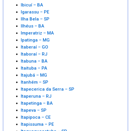
Ibicuí – BA
Igarassu – PE
Ilha Bela – SP
Ilhéus – BA
Imperatriz – MA
Ipatinga – MG
Itaberaí – GO
Itaboraí – RJ
Itabuna – BA
Itaituba – PA
Itajubá – MG
Itanhém – SP
Itapecerica da Serra – SP
Itaperuna – RJ
Itapetinga – BA
Itapeva – SP
Itapipoca – CE
Itapissuma – PE