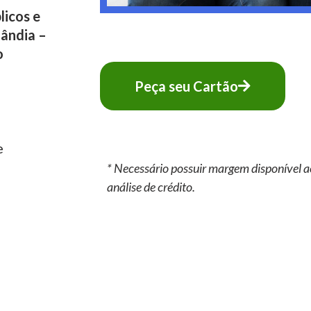
licos e
ândia –
o
Peça seu Cartão
e
* Necessário possuir margem disponível a
análise de crédito.