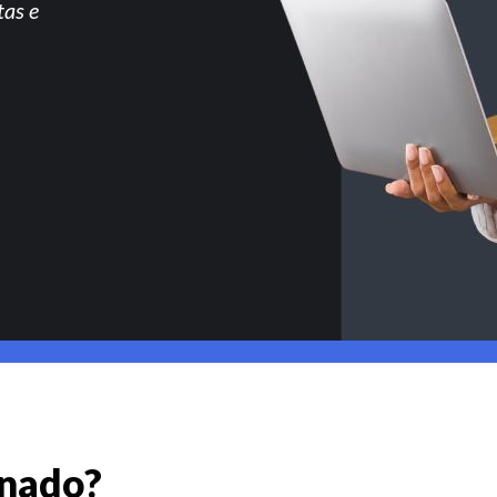
tas e
gnado?