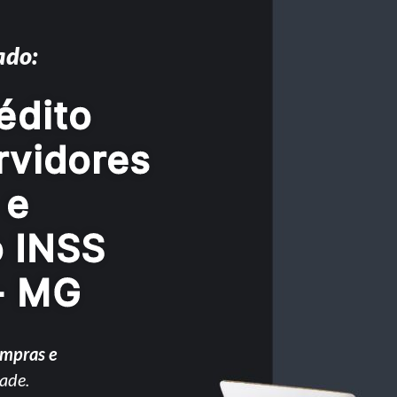
ado:
édito
rvidores
 e
o INSS
- MG
ompras e
ade.