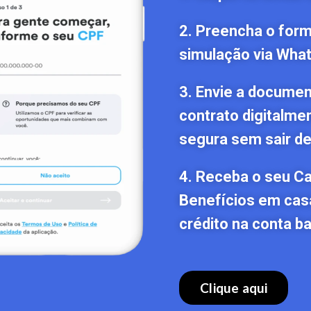
2. Preencha o formu
simulação via Wha
3. Envie a documen
contrato digitalme
segura sem sair de
4. Receba o seu C
Benefícios em cas
crédito na conta ba
Clique aqui