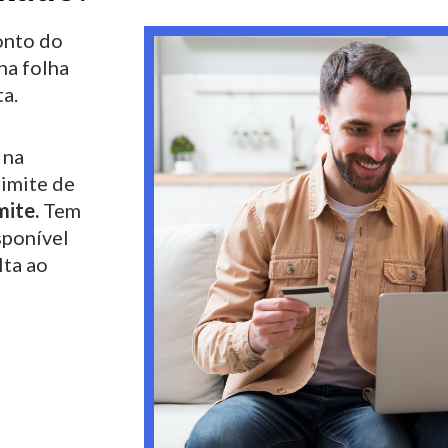
nto do
na folha
a.
 na
limite de
mite.
Tem
sponível
lta ao