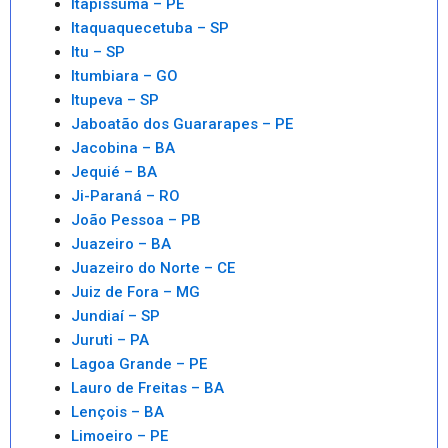
Itapissuma – PE
Itaquaquecetuba – SP
Itu – SP
Itumbiara – GO
Itupeva – SP
Jaboatão dos Guararapes – PE
Jacobina – BA
Jequié – BA
Ji-Paraná – RO
João Pessoa – PB
Juazeiro – BA
Juazeiro do Norte – CE
Juiz de Fora – MG
Jundiaí – SP
Juruti – PA
Lagoa Grande – PE
Lauro de Freitas – BA
Lençois – BA
Limoeiro – PE