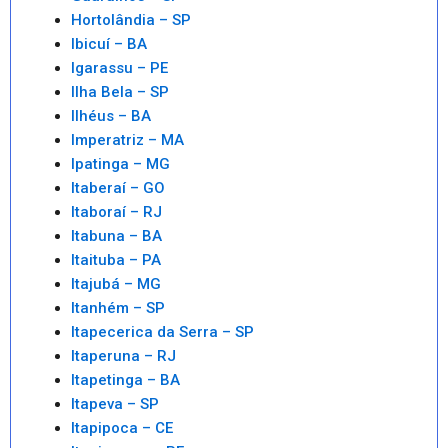
Hortolândia – SP
Ibicuí – BA
Igarassu – PE
Ilha Bela – SP
Ilhéus – BA
Imperatriz – MA
Ipatinga – MG
Itaberaí – GO
Itaboraí – RJ
Itabuna – BA
Itaituba – PA
Itajubá – MG
Itanhém – SP
Itapecerica da Serra – SP
Itaperuna – RJ
Itapetinga – BA
Itapeva – SP
Itapipoca – CE