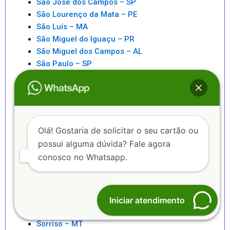
São José dos Campos – SP
São Lourenço da Mata – PE
São Luís – MA
São Miguel do Iguaçu – PR
São Miguel dos Campos – AL
São Paulo – SP
São Pedro da Aldeia – RJ
São Sebastiao – SP
São Sebastião – AL
Saquarema – RJ
Senhor do Bonfim – BA
Olá! Gostaria de solicitar o seu cartão ou
Seropédica – RJ
possui alguma dúvida? Fale agora
Serra – ES
conosco no Whatsapp.
Serrinha – BA
Sete Lagoas – MG
Sinop – MT
Sobral – CE
Iniciar atendimento
Sorocaba – SP
Sorriso – MT