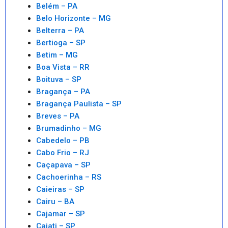
Belém – PA
Belo Horizonte – MG
Belterra – PA
Bertioga – SP
Betim – MG
Boa Vista – RR
Boituva – SP
Bragança – PA
Bragança Paulista – SP
Breves – PA
Brumadinho – MG
Cabedelo – PB
Cabo Frio – RJ
Caçapava – SP
Cachoerinha – RS
Caieiras – SP
Cairu – BA
Cajamar – SP
Cajati – SP