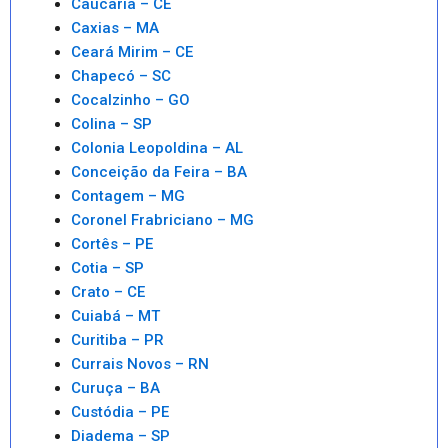
Caucaria – CE
Caxias – MA
Ceará Mirim – CE
Chapecó – SC
Cocalzinho – GO
Colina – SP
Colonia Leopoldina – AL
Conceição da Feira – BA
Contagem – MG
Coronel Frabriciano – MG
Cortês – PE
Cotia – SP
Crato – CE
Cuiabá – MT
Curitiba – PR
Currais Novos – RN
Curuça – BA
Custódia – PE
Diadema – SP