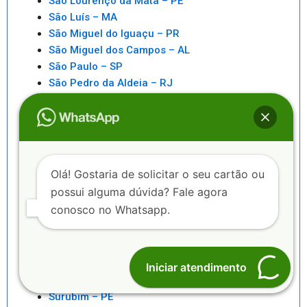
São Lourenço da Mata – PE
São Luís – MA
São Miguel do Iguaçu – PR
São Miguel dos Campos – AL
São Paulo – SP
São Pedro da Aldeia – RJ
São Sebastiao – SP
São Sebastião – AL
Saquarema – RJ
Senhor do Bonfim – BA
Seropédica – RJ
Olá! Gostaria de solicitar o seu cartão ou
Serra – ES
possui alguma dúvida? Fale agora
Serrinha – BA
conosco no Whatsapp.
Sete Lagoas – MG
Sinop – MT
Sobral – CE
Sorocaba – SP
Iniciar atendimento
Sorriso – MT
Surubim – PE