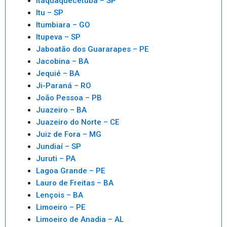
Itaquaquecetuba – SP
Itu – SP
Itumbiara – GO
Itupeva – SP
Jaboatão dos Guararapes – PE
Jacobina – BA
Jequié – BA
Ji-Paraná – RO
João Pessoa – PB
Juazeiro – BA
Juazeiro do Norte – CE
Juiz de Fora – MG
Jundiaí – SP
Juruti – PA
Lagoa Grande – PE
Lauro de Freitas – BA
Lençois – BA
Limoeiro – PE
Limoeiro de Anadia – AL