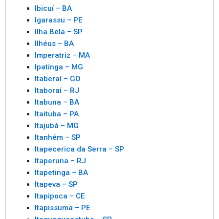
Ibicuí – BA
Igarassu – PE
Ilha Bela – SP
Ilhéus – BA
Imperatriz – MA
Ipatinga – MG
Itaberaí – GO
Itaboraí – RJ
Itabuna – BA
Itaituba – PA
Itajubá – MG
Itanhém – SP
Itapecerica da Serra – SP
Itaperuna – RJ
Itapetinga – BA
Itapeva – SP
Itapipoca – CE
Itapissuma – PE